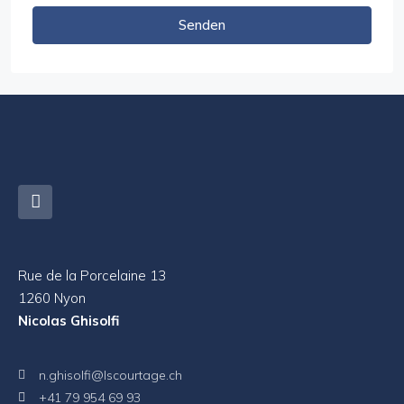
Senden
Rue de la Porcelaine 13
1260 Nyon
Nicolas Ghisolfi
n.ghisolfi@lscourtage.ch
+41 79 954 69 93