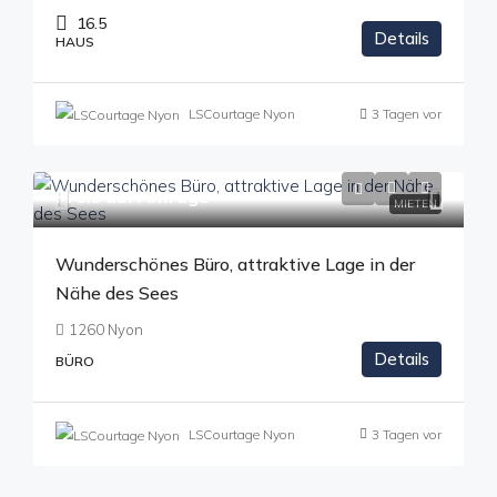
16.5
Details
HAUS
LSCourtage Nyon
3 Tagen vor
Preis auf Anfrage
MIETEN
Wunderschönes Büro, attraktive Lage in der
Nähe des Sees
1260 Nyon
Details
BÜRO
LSCourtage Nyon
3 Tagen vor