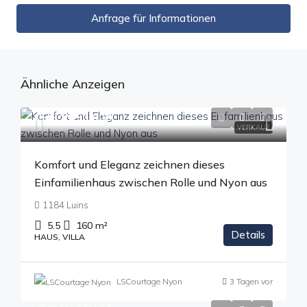
Anfrage für Informationen
Ähnliche Anzeigen
CHF 1'850'000
VERKAUF
Komfort und Eleganz zeichnen dieses
Einfamilienhaus zwischen Rolle und Nyon aus
1184 Luins
5.5
160
m²
Details
HAUS, VILLA
LSCourtage Nyon
3 Tagen vor