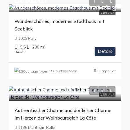
CHF 3'090'000
VERKAUF
Wunderschönes, modernes Stadthaus mit
Seeblick
1009 Pully
5.5
200
m²
Details
HAUS
LSCourtage Nyon
3 Tagen vor
Preis auf Anfrage
VERKAUF
Authentischer Charme und dörflicher Charme
im Herzen der Weinbauregion La Côte
1185 Mont-sur-Rolle