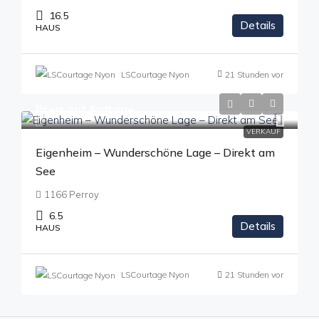
16.5
Details
HAUS
LSCourtage Nyon
21 Stunden vor
Preis auf Anfrage
VERKAUF
Eigenheim – Wunderschöne Lage – Direkt am
See
1166 Perroy
6.5
Details
HAUS
LSCourtage Nyon
21 Stunden vor