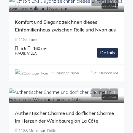
CHF 1'850'000
VERKAUF
Komfort und Eleganz zeichnen dieses
Einfamilienhaus zwischen Rolle und Nyon aus
1184 Luins
5.5
160
m²
Details
HAUS, VILLA
LSCourtage Nyon
21 Stunden vor
Preis auf Anfrage
VERKAUF
Authentischer Charme und dörflicher Charme
im Herzen der Weinbauregion La Côte
1185 Mont-sur-Rolle