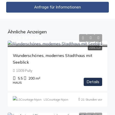
Anfrage für Informationen
Ähnliche Anzeigen
CHF 3'090'000
VERKAUF
Wunderschönes, modernes Stadthaus mit
Seeblick
1009 Pully
5.5
200
m²
Details
HAUS
LSCourtage Nyon
21 Stunden vor