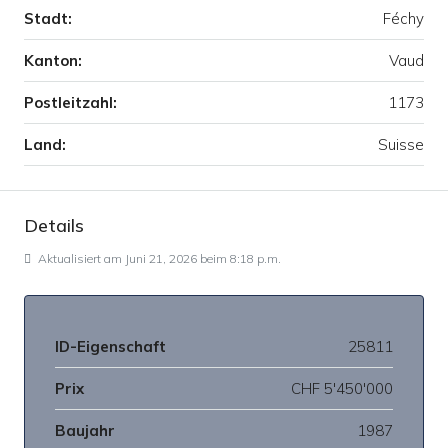
Stadt:
Féchy
Kanton:
Vaud
Postleitzahl:
1173
Land:
Suisse
Details
Aktualisiert am Juni 21, 2026 beim 8:18 p.m.
ID-Eigenschaft
25811
Prix
CHF 5'450'000
Baujahr
1987