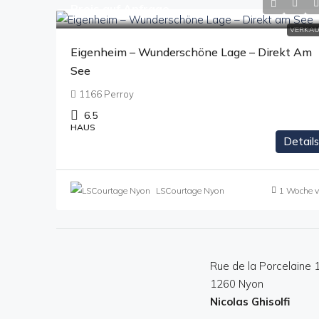
Preis auf Anfrage
VERKAU
Eigenheim – Wunderschöne Lage – Direkt Am
See
1166 Perroy
6.5
HAUS
Details
LSCourtage Nyon
1 Woche v
Rue de la Porcelaine 
1260 Nyon
Nicolas Ghisolfi