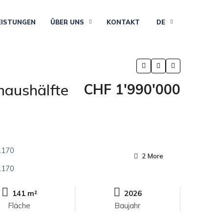
EISTUNGEN
ÜBER UNS
KONTAKT
DE
haushälfte
CHF 1'990'000
2 More
141 m²
2026
Fläche
Baujahr