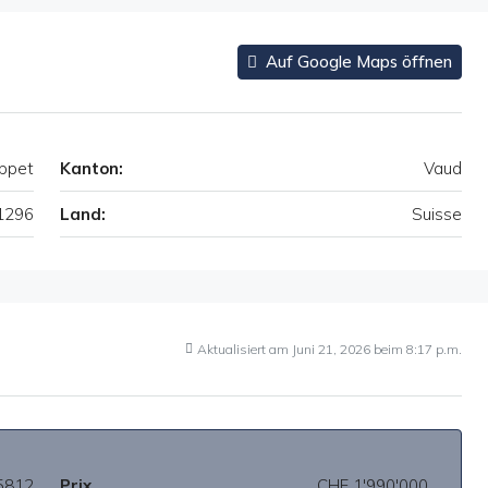
Auf Google Maps öffnen
ppet
Kanton:
Vaud
1296
Land:
Suisse
Aktualisiert am Juni 21, 2026 beim 8:17 p.m.
5812
Prix
CHF 1'990'000