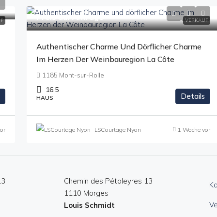
Preis auf Anfrage
F
VERKAUF
Authentischer Charme Und Dörflicher Charme
Im Herzen Der Weinbauregion La Côte
1185 Mont-sur-Rolle
16.5
Details
HAUS
or
LSCourtage Nyon
1 Woche vor
13
Chemin des Pétoleyres 13
Ka
1110 Morges
Ve
Louis Schmidt