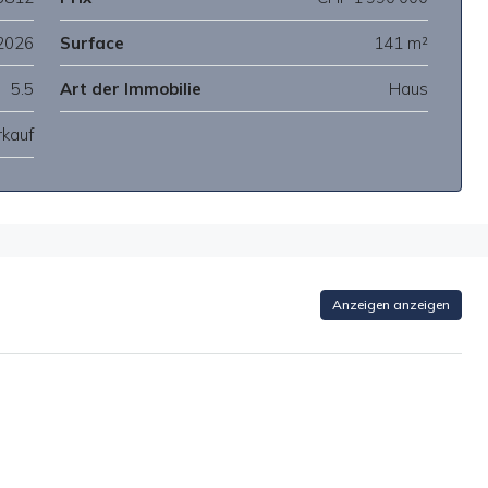
2026
Surface
141 m²
5.5
Art der Immobilie
Haus
rkauf
Anzeigen anzeigen