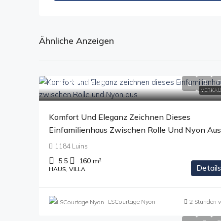
Ähnliche Anzeigen
CHF 1'850'000
VERKAU
Komfort Und Eleganz Zeichnen Dieses
Einfamilienhaus Zwischen Rolle Und Nyon Aus
1184 Luins
5.5
160
m²
Details
HAUS, VILLA
LSCourtage Nyon
2 Stunden v