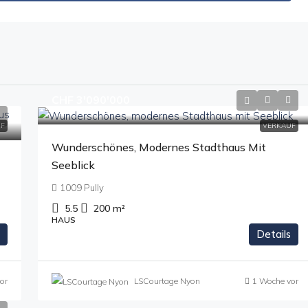
CHF 3'090'000
F
VERKAUF
Wunderschönes, Modernes Stadthaus Mit
Seeblick
1009 Pully
5.5
200
m²
HAUS
Details
or
LSCourtage Nyon
1 Woche vor