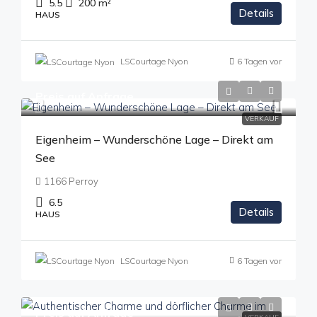
5.5
200
m²
Details
HAUS
LSCourtage Nyon
6 Tagen vor
Preis auf Anfrage
VERKAUF
Eigenheim – Wunderschöne Lage – Direkt am
See
1166 Perroy
6.5
Details
HAUS
LSCourtage Nyon
6 Tagen vor
Preis auf Anfrage