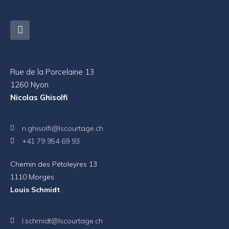
Rue de la Porcelaine 13
1260 Nyon
Nicolas Ghisolfi
n.ghisolfi@lscourtage.ch
+41 79 954 69 93
Chemin des Pétoleyres 13
1110 Morges
Louis Schmidt
l.schmidt@lscourtage.ch