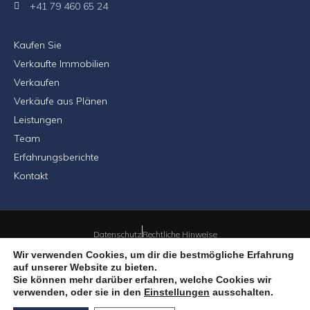
+41 79 460 65 24
Kaufen Sie
Verkaufte Immobilien
Verkaufen
Verkäufe aus Plänen
Leistungen
Team
Erfahrungsberichte
Kontakt
Datenschutz
Rechtliche Hinweise
Wir verwenden Cookies, um dir die bestmögliche Erfahrung
auf unserer Website zu bieten.
Sie können mehr darüber erfahren, welche Cookies wir
© 2026 LSCourtage Sàrl – Alle Rechte vorbehalten
verwenden, oder sie in den
Einstellungen
ausschalten.
Die Website wurde von Cherry'n'Real | ALKPROD - The Art Lab Kreative
LSCourtage Nyon