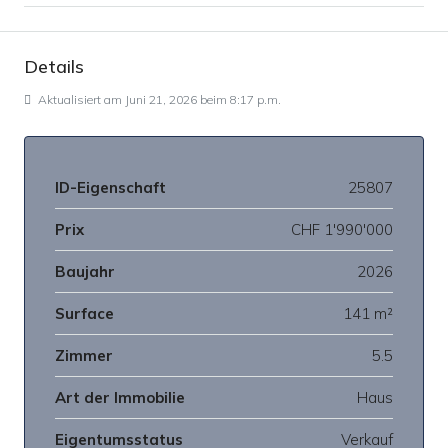
Details
Aktualisiert am Juni 21, 2026 beim 8:17 p.m.
ID-Eigenschaft
25807
Prix
CHF 1'990'000
Baujahr
2026
Surface
141 m²
Zimmer
5.5
Art der Immobilie
Haus
Eigentumsstatus
Verkauf