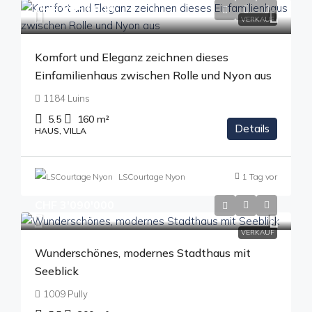
CHF 1'850'000
VERKAUF
Komfort und Eleganz zeichnen dieses
Einfamilienhaus zwischen Rolle und Nyon aus
1184 Luins
5.5
160
m²
Details
HAUS, VILLA
LSCourtage Nyon
1 Tag vor
CHF 3'090'000
VERKAUF
Wunderschönes, modernes Stadthaus mit
Seeblick
1009 Pully