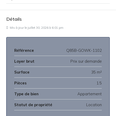
Détails
Mis à jour le juillet 30, 2026 à 6:01 pm
Référence
Q85B-GOWK-1102
Loyer brut
Prix sur demande
Surface
35 m²
Pièces
1.5
Type de bien
Appartement
Statut de propriété
Location