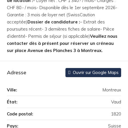
de location :
– Loyer net : CHF 1’340.- / mois- Charges :
CHF 80.- / mois- Disponible dès le 1er septembre 2026-
Garantie : 3 mois de loyer net (SwissCaution
acceptée)
Dossier de candidature :
– Extrait des
poursuites récent- 3 dernières fiches de salaire- Pièce
d’identité- Permis de séjour (si applicable)
Veuillez nous
contacter dès à présent pour réserver un créneau
sur place Avenue des Planches 3 à Montreux.
Adresse
Ouvrir sur Google Maps
Ville:
Montreux
État:
Vaud
Code postal:
1820
Pays:
Suisse