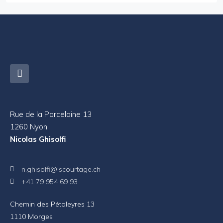
Rue de la Porcelaine 13
1260 Nyon
Nicolas Ghisolfi
n.ghisolfi@lscourtage.ch
+41 79 954 69 93
Chemin des Pétoleyres 13
1110 Morges