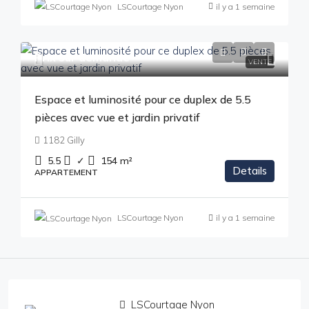
LSCourtage Nyon
il y a 1 semaine
Prix sur demande
VENTE
Espace et luminosité pour ce duplex de 5.5
pièces avec vue et jardin privatif
1182 Gilly
5.5
✓
154
m²
Details
APPARTEMENT
LSCourtage Nyon
il y a 1 semaine
LSCourtage Nyon