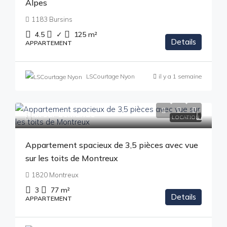
Alpes
1183 Bursins
4.5
✓
125
m²
Details
APPARTEMENT
LSCourtage Nyon
il y a 1 semaine
Prix sur demande
LOCATION
Appartement spacieux de 3,5 pièces avec vue
sur les toits de Montreux
1820 Montreux
3
77
m²
Details
APPARTEMENT