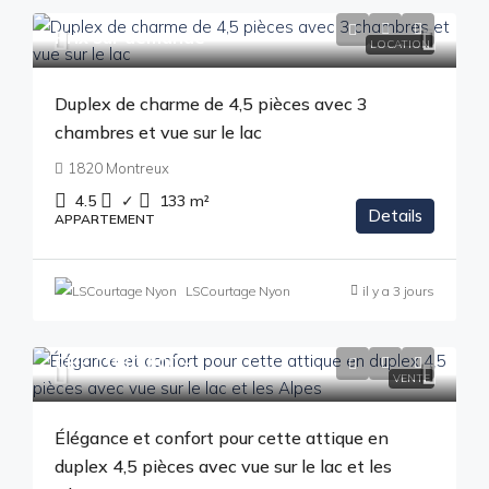
Prix sur demande
LOCATION
Duplex de charme de 4,5 pièces avec 3
chambres et vue sur le lac
1820 Montreux
4.5
✓
133
m²
Details
APPARTEMENT
LSCourtage Nyon
il y a 3 jours
CHF 1'330'000
.-
VENTE
Élégance et confort pour cette attique en
duplex 4,5 pièces avec vue sur le lac et les