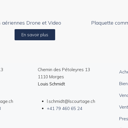
 aériennes Drone et Video
Plaquette comm
En savoir plus
13
Chemin des Pétoleyres 13
Ach
1110 Morges
Bien
Louis Schmidt
Ven
tage.ch
l.schmidt@lscourtage.ch
Vent
3
+41 79 460 65 24
Pres