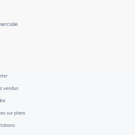
erciale
eter
s vendus
dre
es sur plans
tations