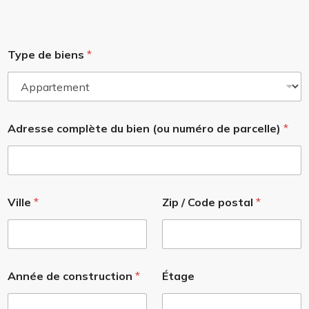
Type de biens
*
Adresse complète du bien (ou numéro de parcelle)
*
c
Ville
*
Zip / Code postal
*
o
n
s
t
r
u
Année de construction
*
Étage
c
t