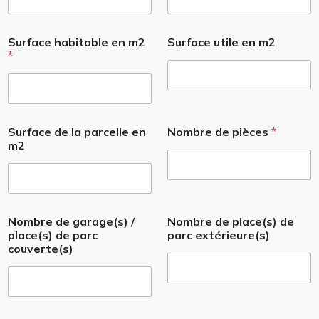
i
o
n
e
Surface habitable en m2
Surface utile en m2
x
*
t
é
r
i
e
Surface de la parcelle en
Nombre de pièces
*
u
m2
r
e
(
s
)
e
Nombre de garage(s) /
Nombre de place(s) de
n
place(s) de parc
parc extérieure(s)
couverte(s)