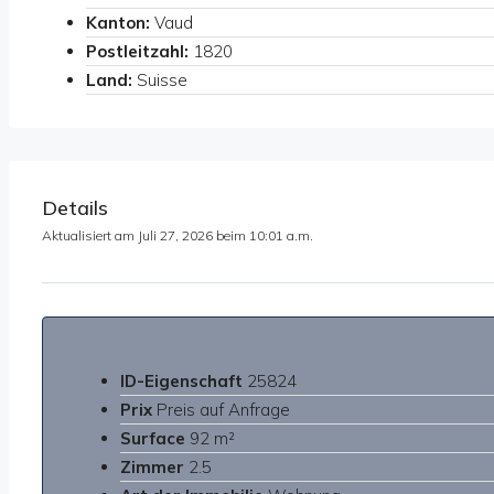
Kanton:
Vaud
Postleitzahl:
1820
Land:
Suisse
Details
Aktualisiert am Juli 27, 2026 beim 10:01 a.m.
ID-Eigenschaft
25824
Prix
Preis auf Anfrage
Surface
92 m²
Zimmer
2.5