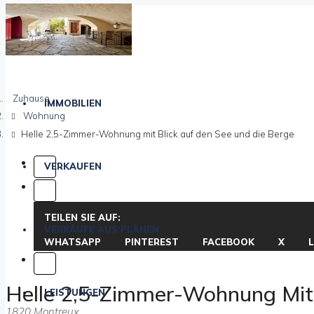
Zuhause
IMMOBILIEN
Wohnung
Helle 2,5-Zimmer-Wohnung mit Blick auf den See und die Berge
VERKAUFEN
TEILEN SIE AUF:
VERKÄUFE AUS PLÄNEN
WHATSAPP
PINTEREST
FACEBOOK
X
L
Helle 2,5-Zimmer-Wohnung Mit 
LEISTUNGEN
1820 Montreux