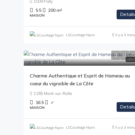
1009 Pully
5.5
200
m²
Details
MAISON
LSCourtage Nyon
il y a 3 min
Prix sur demande
VENT
Charme Authentique et Esprit de Hameau au
coeur du vignoble de La Côte
1185 Mont-sur-Rolle
16.5
✓
Details
MAISON
LSCourtage Nyon
il y a 3 min