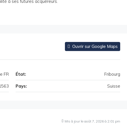
ilité à ses futures acquéreurs.
Ouvrir sur Google Maps
e FR
État:
Fribourg
1563
Pays:
Suisse
Mis à jour le août 7, 2026 à 2:01 pm