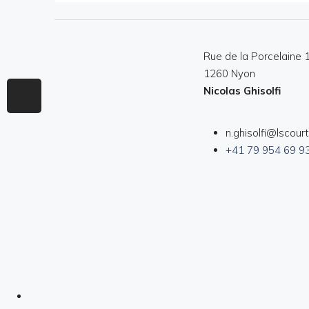
Rue de la Porcelaine 
1260 Nyon
Nicolas Ghisolfi
n.ghisolfi@lscour
+41 79 954 69 9