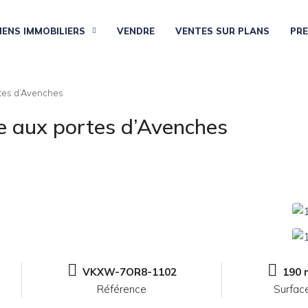
IENS IMMOBILIERS
VENDRE
VENTES SUR PLANS
PR
ortes d’Avenches
lle aux portes d’Avenches
VKXW-7OR8-1102
190 
Référence
Surfac