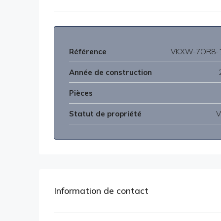
Référence
VKXW-7OR8-
Année de construction
Pièces
Statut de propriété
V
Information de contact