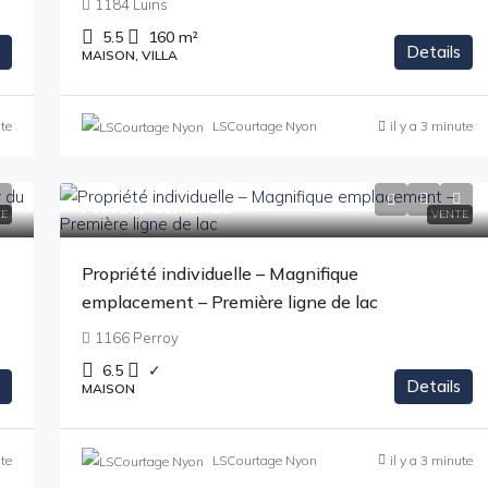
1184 Luins
5.5
160
m²
Details
MAISON, VILLA
ute
LSCourtage Nyon
il y a 3 minute
Prix sur demande
E
VENTE
Propriété individuelle – Magnifique
emplacement – Première ligne de lac
1166 Perroy
6.5
✓
Details
MAISON
ute
LSCourtage Nyon
il y a 3 minute