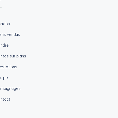
heter
ens vendus
endre
ntes sur plans
estations
uipe
émoignages
ntact