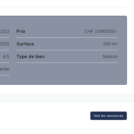
1102
Prix
CHF 1'490'000.-
2005
Surface
190 m²
6.5
Type de bien
Maison
ente
Voir les annonces