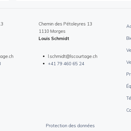
13
Chemin des Pétoleyres 13
Ac
1110 Morges
Bi
Louis Schmidt
V
tage.ch
l.schmidt@lscourtage.ch
Ve
3
+41 79 460 65 24
Pr
Éq
T
Co
Protection des données