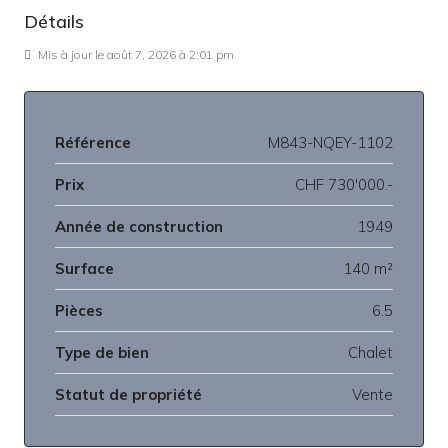
Détails
Mis à jour le août 7, 2026 à 2:01 pm
Référence
M843-NQEY-1102
Prix
CHF 730'000.-
Année de construction
1949
Surface
140 m²
Pièces
6.5
Type de bien
Chalet
Statut de propriété
Vente