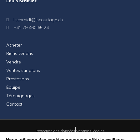
Louis Schmidt
l.schmidt@lscourtage.ch
+41 79 460 65 24
Acheter
Biens vendus
Vendre
Ventes sur plans
Prestations
Équipe
Témoignages
Contact
Protection des données
Mentions légales
Nous utilisons des cookies pour vous offrir la meilleure